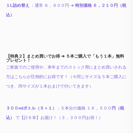
１L詰め替え
：通常 ６，９００円 ➔
特別価格 ６，２１０円（税
込）
【特典２】まとめ買いでお得 ➔ ５本ご購入で「もう１本」無料
プレゼント！
ご家族でのご使用や、来年までのストック用にまとめ買いされる
方はこちらが圧倒的にお得です！（※同じサイズを５本ご購入に
つき、同サイズが１本おまけで付いてきます）
３００mlボトル（５＋１）
：５本分の価格 １６，５００
円（税
込）
で【計６本】お届け！（３，３００円お得！）