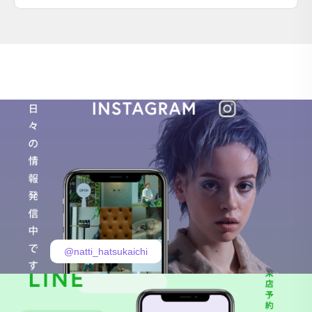
@natti_hatsukaichi