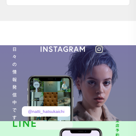
@natti_hatsukaichi