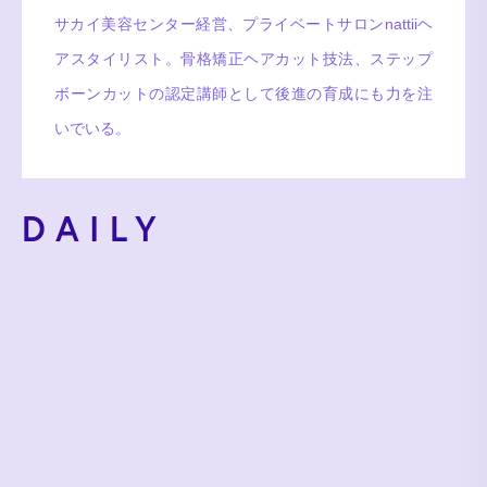
サカイ美容センター経営、プライベートサロンnattiiヘ
アスタイリスト。骨格矯正ヘアカット技法、ステップ
ボーンカットの認定講師として後進の育成にも力を注
いでいる。
DAILY