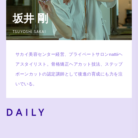
坂井 剛
TSUYOSHI SAKAI
サカイ美容センター経営、プライベートサロンnattiiヘ
アスタイリスト。骨格矯正ヘアカット技法、ステップ
ボーンカットの認定講師として後進の育成にも力を注
いでいる。
DAILY