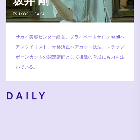
坂井 剛
TSUYOSHI SAKAI
サカイ美容センター経営、プライベートサロンnattiiヘ
アスタイリスト。骨格矯正ヘアカット技法、ステップ
ボーンカットの認定講師として後進の育成にも力を注
いでいる。
DAILY