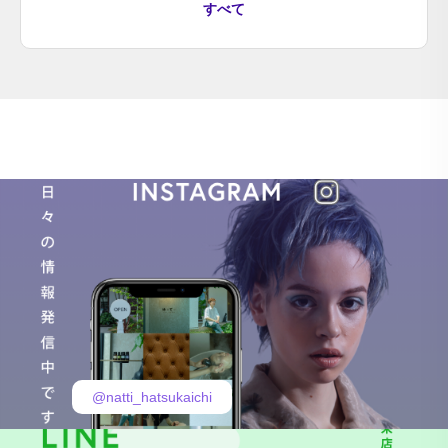
すべて
@natti_hatsukaichi